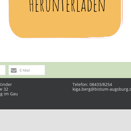
Herunterladen
E-Mail
Kinder
Telefon: 08433/8254
e 32
kiga.berg@bistum-augsburg.
rg im Gau