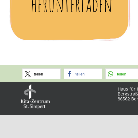
Herunterladen
teilen
teilen
teilen
Haus für 
Bergstraß
86562 Be